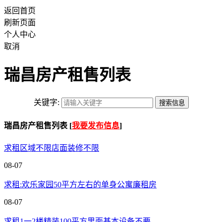
返回首页
刷新页面
个人中心
取消
瑞昌房产租售列表
关键字:
瑞昌房产租售列表 [
我要发布信息
]
求租区域不限店面装修不限
08-07
求租:欢乐家园50平方左右的单身公寓廉租房
08-07
求租1一2楼精装100平方里面基本设备不要